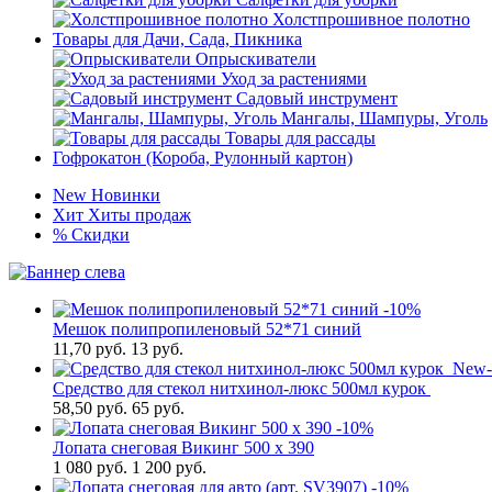
Холстпрошивное полотно
Товары для Дачи, Сада, Пикника
Опрыскиватели
Уход за растениями
Садовый инструмент
Мангалы, Шампуры, Уголь
Товары для рассады
Гофрокатон (Короба, Рулонный картон)
New
Новинки
Хит
Хиты продаж
%
Скидки
-10%
Мешок полипропиленовый 52*71 синий
11,70
руб.
13 руб.
New
Cредство для стекол нитхинол-люкс 500мл курок
58,50
руб.
65 руб.
-10%
Лопата снеговая Викинг 500 х 390
1 080
руб.
1 200 руб.
-10%