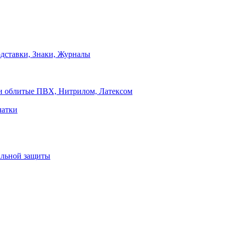
дставки, Знаки, Журналы
и облитые ПВХ, Нитрилом, Латексом
чатки
альной защиты