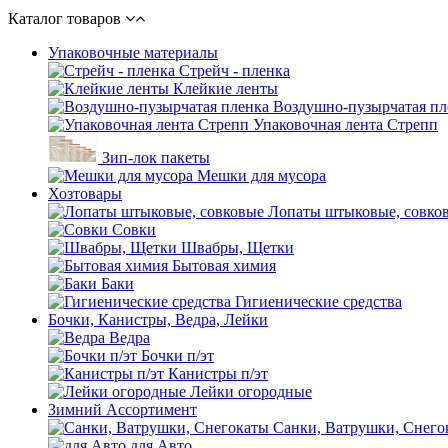
Каталог товаров
Упаковочные материалы
Стрейч - пленка
Клейкие ленты
Воздушно-пузырчатая пл
Упаковочная лента Стрепп
Зип-лок пакеты
Мешки для мусора
Хозтовары
Лопаты штыковые, совко
Совки
Швабры, Щетки
Бытовая химия
Баки
Гигиенические средства
Бочки, Канистры, Ведра, Лейки
Ведра
Бочки п/эт
Канистры п/эт
Лейки огородные
Зимний Ассортимент
Санки, Ватрушки, Снего
для Авто