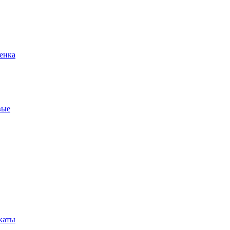
енка
вые
каты