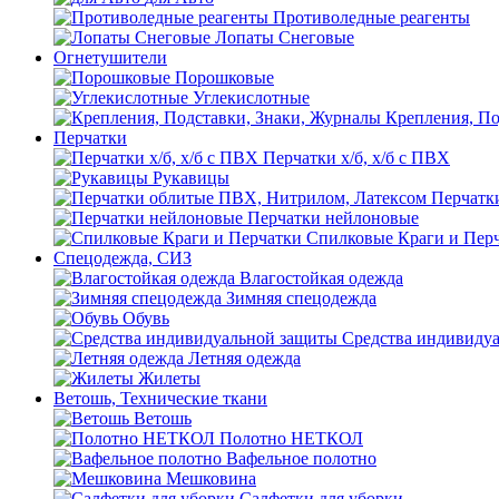
Противоледные реагенты
Лопаты Снеговые
Огнетушители
Порошковые
Углекислотные
Крепления, По
Перчатки
Перчатки х/б, х/б с ПВХ
Рукавицы
Перчатк
Перчатки нейлоновые
Спилковые Краги и Пер
Спецодежда, СИЗ
Влагостойкая одежда
Зимняя спецодежда
Обувь
Средства индивиду
Летняя одежда
Жилеты
Ветошь, Технические ткани
Ветошь
Полотно НЕТКОЛ
Вафельное полотно
Мешковина
Салфетки для уборки