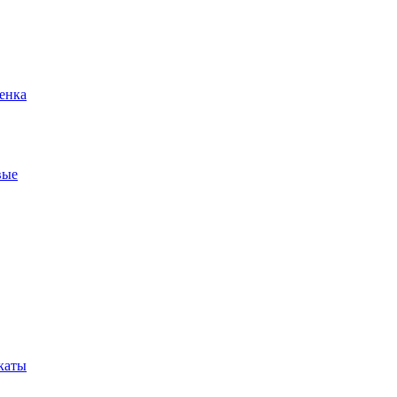
енка
вые
каты