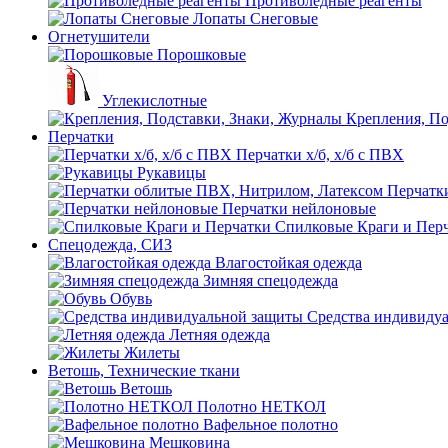
Противоледные реагенты
Лопаты Снеговые
Огнетушители
Порошковые
Углекислотные
Крепления, По
Перчатки
Перчатки х/б, х/б с ПВХ
Рукавицы
Перчатк
Перчатки нейлоновые
Спилковые Краги и Пер
Спецодежда, СИЗ
Влагостойкая одежда
Зимняя спецодежда
Обувь
Средства индивиду
Летняя одежда
Жилеты
Ветошь, Технические ткани
Ветошь
Полотно НЕТКОЛ
Вафельное полотно
Мешковина