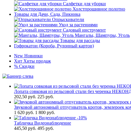
Салфетки для уборки
Холстпрошивное полотно
Товары для Дачи, Сада, Пикника
Опрыскиватели
Уход за растениями
Садовый инструмент
Мангалы, Шампуры, Уголь
Товары для рассады
Гофрокатон (Короба, Рулонный картон)
New
Новинки
Хит
Хиты продаж
%
Скидки
Лопата совковая из рельсовой стали без черенка НЕК
202,50
руб.
225 руб.
Звуковой автономный отпугиватель кротов, землероек ко
1 620
руб.
1 800 руб.
-10%
Табличка Видеонаблюдение
445,50
руб.
495 руб.