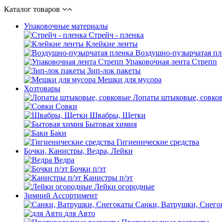
Каталог товаров
Упаковочные материалы
Стрейч - пленка
Клейкие ленты
Воздушно-пузырчатая пл
Упаковочная лента Стрепп
Зип-лок пакеты
Мешки для мусора
Хозтовары
Лопаты штыковые, совко
Совки
Швабры, Щетки
Бытовая химия
Баки
Гигиенические средства
Бочки, Канистры, Ведра, Лейки
Ведра
Бочки п/эт
Канистры п/эт
Лейки огородные
Зимний Ассортимент
Санки, Ватрушки, Снего
для Авто