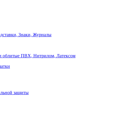
дставки, Знаки, Журналы
и облитые ПВХ, Нитрилом, Латексом
чатки
альной защиты