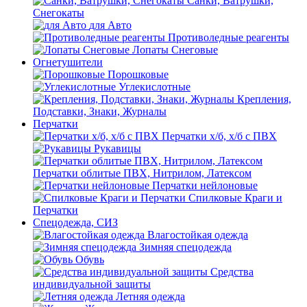
Санки, Ватрушки,
Снегокаты
для Авто
Противоледные реагенты
Лопаты Снеговые
Огнетушители
Порошковые
Углекислотные
Крепления,
Подставки, Знаки, Журналы
Перчатки
Перчатки х/б, х/б с ПВХ
Рукавицы
Перчатки облитые ПВХ, Нитрилом, Латексом
Перчатки нейлоновые
Спилковые Краги и
Перчатки
Спецодежда, СИЗ
Влагостойкая одежда
Зимняя спецодежда
Обувь
Средства
индивидуальной защиты
Летняя одежда