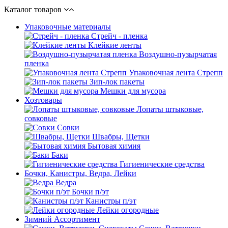
Каталог товаров
Упаковочные материалы
Стрейч - пленка
Клейкие ленты
Воздушно-пузырчатая
пленка
Упаковочная лента Стрепп
Зип-лок пакеты
Мешки для мусора
Хозтовары
Лопаты штыковые,
совковые
Совки
Швабры, Щетки
Бытовая химия
Баки
Гигиенические средства
Бочки, Канистры, Ведра, Лейки
Ведра
Бочки п/эт
Канистры п/эт
Лейки огородные
Зимний Ассортимент