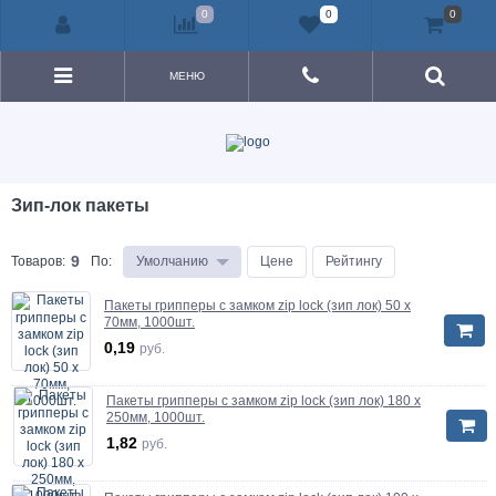
0
0
0
МЕНЮ
Зип-лок пакеты
9
Товаров:
По
:
Умолчанию
Цене
Рейтингу
Пакеты грипперы с замком zip lock (зип лок) 50 х
70мм, 1000шт.
0,19
руб.
Пакеты грипперы с замком zip lock (зип лок) 180 х
250мм, 1000шт.
1,82
руб.