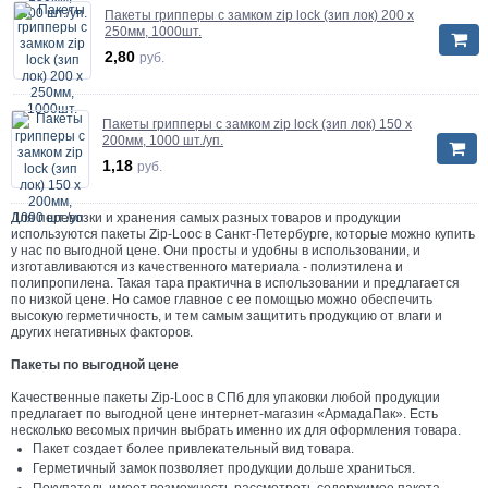
Пакеты грипперы с замком zip lock (зип лок) 200 х
250мм, 1000шт.
2,80
руб.
Пакеты грипперы с замком zip lock (зип лок) 150 х
200мм, 1000 шт./уп.
1,18
руб.
Для перевозки и хранения самых разных товаров и продукции
используются пакеты Zip-Looc в Санкт-Петербурге, которые можно купить
у нас по выгодной цене. Они просты и удобны в использовании, и
изготавливаются из качественного материала - полиэтилена и
полипропилена. Такая тара практична в использовании и предлагается
по низкой цене. Но самое главное с ее помощью можно обеспечить
высокую герметичность, и тем самым защитить продукцию от влаги и
других негативных факторов.
Пакеты по выгодной цене
Качественные пакеты Zip-Looc в СПб для упаковки любой продукции
предлагает по выгодной цене интернет-магазин «АрмадаПак». Есть
несколько весомых причин выбрать именно их для оформления товара.
Пакет создает более привлекательный вид товара.
Герметичный замок позволяет продукции дольше храниться.