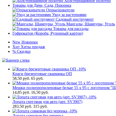
Холстпрошивное полотно
Товары для Дачи, Сада, Пикника
Опрыскиватели
Уход за растениями
Садовый инструмент
Мангалы, Шампуры, Уголь
Товары для рассады
Гофрокатон (Короба, Рулонный картон)
New
Новинки
Хит
Хиты продаж
%
Скидки
-10%
Краги брезентовые сварщика ОП
58,50
руб.
65 руб.
Мешки полипропиленовые белые 55 x 95 с логотипом "Щ
14,85
руб.
16,50 руб.
-10%
Лопата снеговая для авто (арт. SV3907)
283,50
руб.
315 руб.
-10%
Лопата совковая без черенка