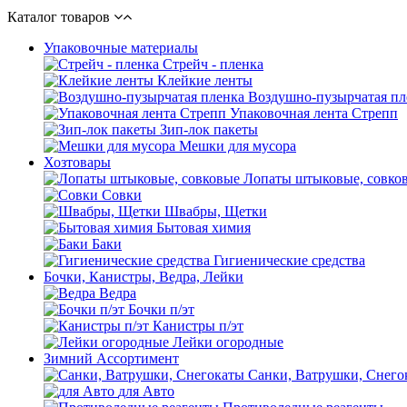
Каталог товаров
Упаковочные материалы
Стрейч - пленка
Клейкие ленты
Воздушно-пузырчатая пл
Упаковочная лента Стрепп
Зип-лок пакеты
Мешки для мусора
Хозтовары
Лопаты штыковые, совко
Совки
Швабры, Щетки
Бытовая химия
Баки
Гигиенические средства
Бочки, Канистры, Ведра, Лейки
Ведра
Бочки п/эт
Канистры п/эт
Лейки огородные
Зимний Ассортимент
Санки, Ватрушки, Снего
для Авто