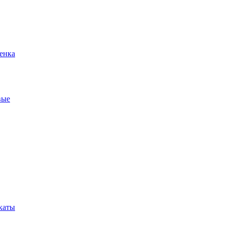
енка
вые
каты