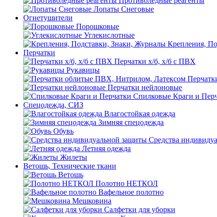
Противоледные реагенты
Лопаты Снеговые
Огнетушители
Порошковые
Углекислотные
Крепления, По
Перчатки
Перчатки х/б, х/б с ПВХ
Рукавицы
Перчатк
Перчатки нейлоновые
Спилковые Краги и Пер
Спецодежда, СИЗ
Влагостойкая одежда
Зимняя спецодежда
Обувь
Средства индивиду
Летняя одежда
Жилеты
Ветошь, Технические ткани
Ветошь
Полотно НЕТКОЛ
Вафельное полотно
Мешковина
Салфетки для уборки