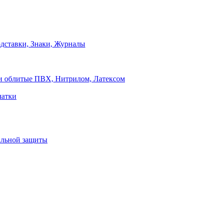
дставки, Знаки, Журналы
и облитые ПВХ, Нитрилом, Латексом
чатки
альной защиты