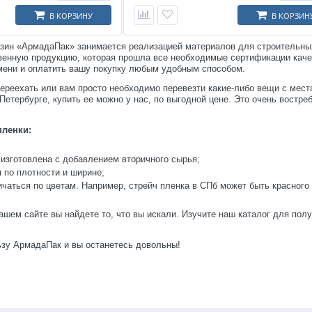
В КОРЗИНУ
В КОРЗИН
азин «АрмадаПак» занимается реализацией материалов для строительны
енную продукцию, которая прошла все необходимые сертификации качес
мени и оплатить вашу покупку любым удобным способом.
ереехать или вам просто необходимо перевезти какие-либо вещи с места
-Петербурге, купить ее можно у нас, по выгодной цене. Это очень вост
пленки:
изготовлена с добавлением вторичного сырья;
 по плотности и ширине;
чаться по цветам. Например, стрейч пленка в СПб может быть красного 
ашем сайте вы найдете то, что вы искали. Изучите наш каталог для по
ьзу АрмадаПак и вы останетесь довольны!