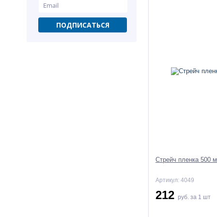
Стрейч пленка 500 мм 20
мкм 2 кг
ПОДПИСАТЬСЯ
358,20
От
руб.
398 руб.
-10%
Мешки полипропиленовые
белые 55 x 95 с логотипом
Стрейч пленка 500 м
"Щебень"
14,85
руб.
Артикул: 4049
16,50 руб.
212
руб.
за 1 шт
-10%