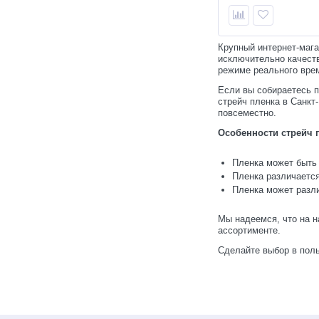
Крупный интернет-маг
исключительно качеств
режиме реального вре
Если вы собираетесь п
стрейч пленка в Санкт
Звуковой автономный
повсеместно.
отпугиватель кротов,
землероек комплект 4 шт.
Особенности стрейч 
1 620
руб.
Пленка может быть 
1 800 руб.
Пленка различается
Пленка может разли
-10%
Мы надеемся, что на н
ассортименте.
Сделайте выбор в пол