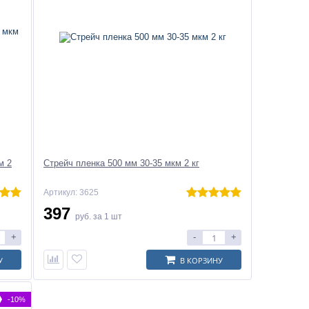
м 2
Стрейч пленка 500 мм 30-35 мкм 2 кг
Артикул: 3625
397
руб.
за 1 шт
+
-
+
У
В КОРЗИНУ
-10%