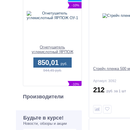
-10%
Огнетушитель
углекислотный ЯРПОЖ
ОУ-1
850,01
руб.
Стрейч пленка 500 м
944,45 руб.
Артикул: 3092
-10%
212
руб.
за 1 шт
Производители
Будьте в курсе!
Новости, обзоры и акции