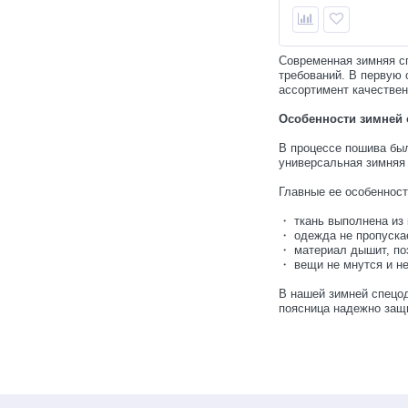
Современная зимняя сп
требований. В первую 
ассортимент качествен
Особенности зимней
Звуковой автономный
В процессе пошива был
отпугиватель кротов,
универсальная зимняя
землероек комплект 4 шт.
1 620
Главные ее особеннос
руб.
1 800 руб.
・ ткань выполнена из
・ одежда не пропуска
・ материал дышит, по
-10%
・ вещи не мнутся и н
В нашей зимней спецод
поясница надежно защ