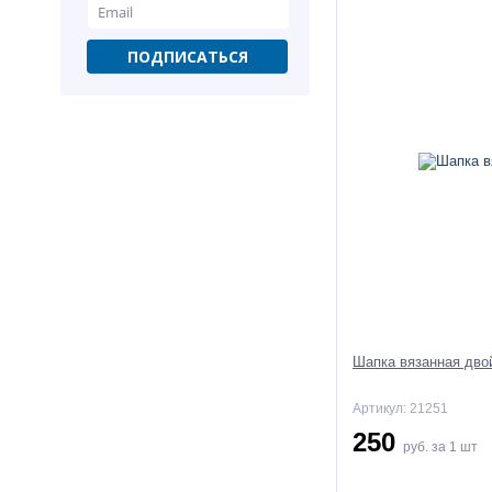
Cредство для стекол
нитхинол-люкс 500мл
курок
ПОДПИСАТЬСЯ
58,50
руб.
65 руб.
-10%
Мешки полипропиленовые
белые 55 x 95 с логотипом
Шапка вязанная дво
"Щебень"
14,85
руб.
Артикул: 21251
16,50 руб.
250
руб.
за 1 шт
-10%