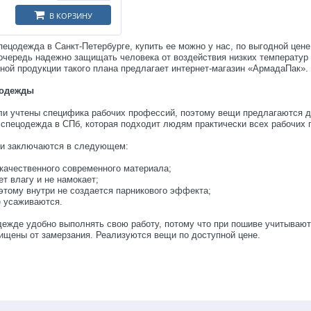
В КОРЗИНУ
ецодежда в Санкт-Петербурге, купить ее можно у нас, по выгодной цен
очередь надежно защищать человека от воздействия низких температур
ной продукции такого плана предлагает интернет-магазин «АрмадаПак».
 одежды
и учтены специфика рабочих профессий, поэтому вещи предлагаются дл
 спецодежда в СПб, которая подходит людям практически всех рабочих 
ти заключаются в следующем:
 качественного современного материала;
ет влагу и не намокает;
этому внутри не создается парникового эффекта;
е усаживаются.
ежде удобно выполнять свою работу, потому что при пошиве учитывают
ищены от замерзания. Реализуются вещи по доступной цене.