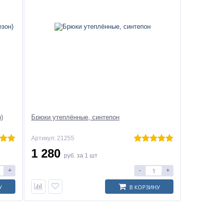
)
Брюки утеплённые, синтепон
Артикул: 21255
1 280
руб.
за 1 шт
+
-
+
У
В КОРЗИНУ