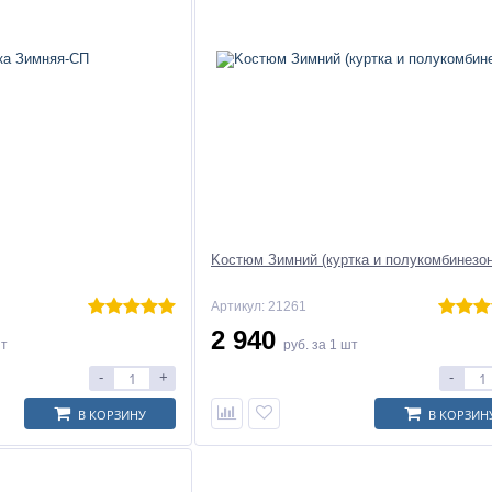
Kостюм Зимний (куртка и полукомбинезон
Артикул: 21261
2 940
шт
руб.
за 1 шт
-
+
-
В КОРЗИНУ
В КОРЗИН