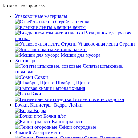
Каталог товаров
Упаковочные материалы
Стрейч - пленка
Клейкие ленты
Воздушно-пузырчатая
пленка
Упаковочная лента Стрепп
Зип-лок пакеты
Мешки для мусора
Хозтовары
Лопаты штыковые,
совковые
Совки
Швабры, Щетки
Бытовая химия
Баки
Гигиенические средства
Бочки, Канистры, Ведра, Лейки
Ведра
Бочки п/эт
Канистры п/эт
Лейки огородные
Зимний Ассортимент