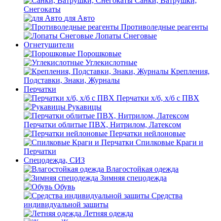
Санки, Ватрушки,
Снегокаты
для Авто
Противоледные реагенты
Лопаты Снеговые
Огнетушители
Порошковые
Углекислотные
Крепления,
Подставки, Знаки, Журналы
Перчатки
Перчатки х/б, х/б с ПВХ
Рукавицы
Перчатки облитые ПВХ, Нитрилом, Латексом
Перчатки нейлоновые
Спилковые Краги и
Перчатки
Спецодежда, СИЗ
Влагостойкая одежда
Зимняя спецодежда
Обувь
Средства
индивидуальной защиты
Летняя одежда