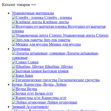
Каталог товаров
Упаковочные материалы
Стрейч - пленка
Клейкие ленты
Воздушно-пузырчатая
пленка
Упаковочная лента Стрепп
Зип-лок пакеты
Мешки для мусора
Хозтовары
Лопаты штыковые,
совковые
Совки
Швабры, Щетки
Бытовая химия
Баки
Гигиенические средства
Бочки, Канистры, Ведра, Лейки
Ведра
Бочки п/эт
Канистры п/эт
Лейки огородные
Зимний Ассортимент